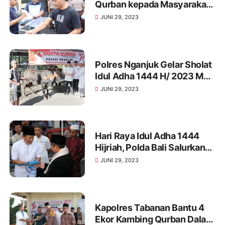
Qurban kepada Masyarakat
Sekitar yang Membutuhkan
JUNI 29, 2023
Polres Nganjuk Gelar Sholat
Idul Adha 1444 H/ 2023 M
dan Bagikan Daging Kurban
JUNI 29, 2023
Hari Raya Idul Adha 1444
Hijriah, Polda Bali Salurkan
Hewan Kurban Pada Kurban
JUNI 29, 2023
Polri Presisi
Kapolres Tabanan Bantu 4
Ekor Kambing Qurban Dalam