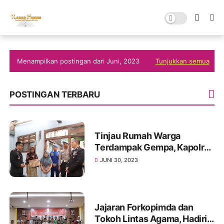
Menampilkan postingan dari Juni, 2023
Tunjukkan semua
POSTINGAN TERBARU
Tinjau Rumah Warga
Terdampak Gempa, Kapolres
Trenggalek Serahkan
JUNI 30, 2023
Bantuan Sosial
Jajaran Forkopimda dan
Tokoh Lintas Agama, Hadiri