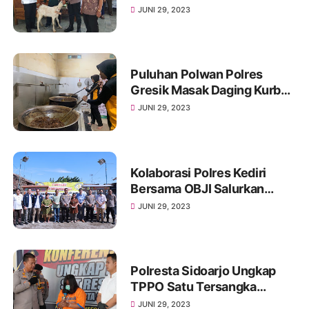
Rangka Hari Raya Idul Adha
JUNI 29, 2023
1444 Dan Peringatan Hari
Bhayangkara ke 77
Puluhan Polwan Polres
Gresik Masak Daging Kurban
Siap Saji Dibagikan ke
JUNI 29, 2023
Ponpes
Kolaborasi Polres Kediri
Bersama OBJI Salurkan
Bantuan Gerobak Dagang
JUNI 29, 2023
Untuk UMKM
Polresta Sidoarjo Ungkap
TPPO Satu Tersangka
Berhasil Diamankan
JUNI 29, 2023