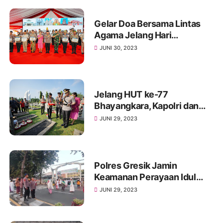
Gelar Doa Bersama Lintas
Agama Jelang Hari
Bhayangkara, Kapolri:
JUNI 30, 2023
Keberagaman Modal Jaga
Persatuan-Kesatuan
Jelang HUT ke-77
Bhayangkara, Kapolri dan
Jajaran Ziarah ke TMP
JUNI 29, 2023
Kalibata
Polres Gresik Jamin
Keamanan Perayaan Idul
Adha 1444 H Terjunkan
JUNI 29, 2023
Ratusan Personel Gabungan