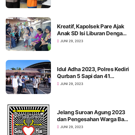
Kreatif, Kapolsek Pare Ajak
Anak SD Isi Liburan Dengan
Membuat Wayang
JUNI 29, 2023
Idul Adha 2023, Polres Kediri
Qurban 5 Sapi dan 41
Kambing
JUNI 29, 2023
Jelang Suroan Agung 2023
dan Pengesahan Warga Baru
PSH Terate, Ketua PSHT
JUNI 29, 2023
Pusat Madiun Tetap Jaga