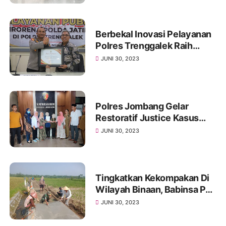
Berbekal Inovasi Pelayanan
Polres Trenggalek Raih
Predikat Sangat Baik dari
JUNI 30, 2023
Kemenpan RB
Polres Jombang Gelar
Restoratif Justice Kasus
Penganiayaan Teman
JUNI 30, 2023
Sekelas di Sekolah Dasa
Tingkatkan Kekompakan Di
Wilayah Binaan, Babinsa Pos
Selopuro Gelar Gotong
JUNI 30, 2023
Royong Bersama