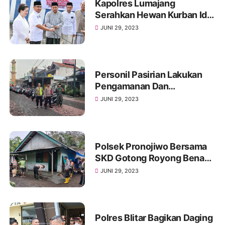
Kapolres Lumajang
Serahkan Hewan Kurban Idul
Adha Ke Masjid dan Ponpes
JUNI 29, 2023
Personil Pasirian Lakukan
Pengamanan Dan
Pengaturan Pastikan Sholat
JUNI 29, 2023
Idul Adha Warga Lancar
Polsek Pronojiwo Bersama
SKD Gotong Royong Benahi
Rumah Warga
JUNI 29, 2023
Polres Blitar Bagikan Daging