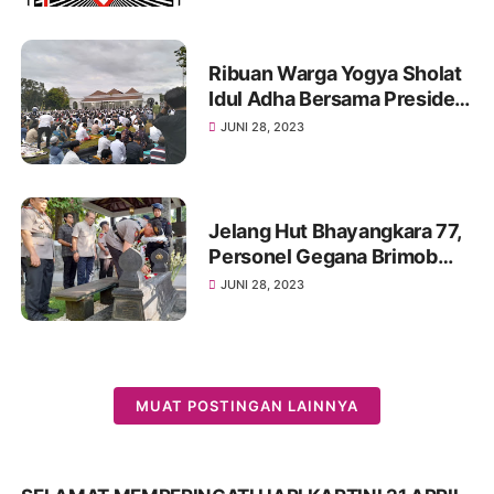
Kondusifitas
Ribuan Warga Yogya Sholat
Idul Adha Bersama Presiden
Jokowi di Gedung Agung
JUNI 28, 2023
Jelang Hut Bhayangkara 77,
Personel Gegana Brimob
Polri Ziarahi Makam Kapolri
JUNI 28, 2023
Jenderal Hoegeng
MUAT POSTINGAN LAINNYA