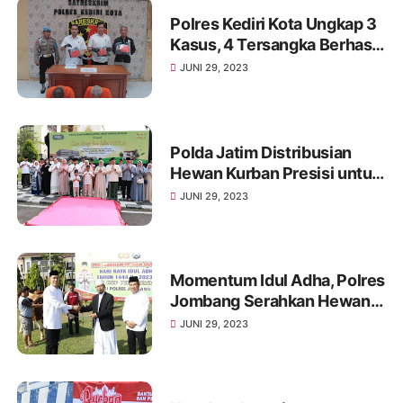
Polres Kediri Kota Ungkap 3
Kasus, 4 Tersangka Berhasil
Diamankan
JUNI 29, 2023
Polda Jatim Distribusian
Hewan Kurban Presisi untuk
Negeri di Hari Raya Idhul
JUNI 29, 2023
Adha
Momentum Idul Adha, Polres
Jombang Serahkan Hewan
Kurban Kepada Pondok
JUNI 29, 2023
Pesantren dan Panti Asuhan