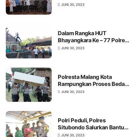
Doa Bersama HUT
JUNI 30, 2023
Bhayangkara ke 77 di
Mapolres Jember
Dalam Rangka HUT
Bhayangkara Ke – 77 Polres
Blitar Bersama TNI Dan
JUNI 30, 2023
Masyarakat Gotong Royong
Melaksanakan Bakti Sosial
Bedah Rumah
Polresta Malang Kota
Rampungkan Proses Bedah
Rumah dan Tempat Ibadah
JUNI 30, 2023
Jelang Hari Bhayangkara ke-
77
Polri Peduli, Polres
Situbondo Salurkan Bantuan
Untuk Warga Penderita
JUNI 30, 2023