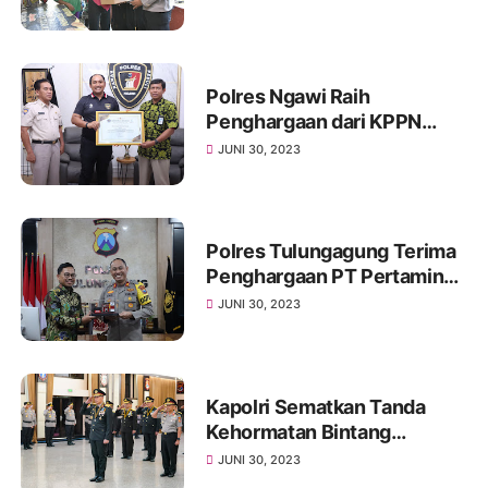
Lumpuh
Polres Ngawi Raih
Penghargaan dari KPPN
Madiun
JUNI 30, 2023
Polres Tulungagung Terima
Penghargaan PT Pertamina
Patra Niaga Hasil Ungkap
JUNI 30, 2023
Kasus Penyalahgunaan BBM
Bersubsidi
Kapolri Sematkan Tanda
Kehormatan Bintang
Bhayangkara Pratama ke 22
JUNI 30, 2023
Pati Polri