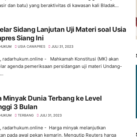
asir dan batu) yang beraktivitas di kawasan kali Bladak…
lar Sidang Lanjutan Uji Materi soal Usia
res Siang Ini
 HUKUM
USIA CAWAPRES
JULI 31, 2023
 , radarhukum.online - Mahkamah Konstitusi (MK) akan
ar agenda pemeriksaan persidangan uji materi Undang-
g…
 Minyak Dunia Terbang ke Level
nggi 3 Bulan
 HUKUM
TERBANG
JULI 31, 2023
 , radarhukum.online - Harga minyak melanjutkan
an pada awal pekan kemarin. Mengutip Reuters harga