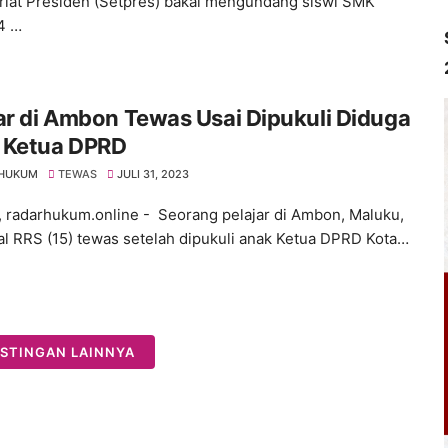
riat Presiden (Setpres) bakal mengundang siswi SMK
4 …
ar di Ambon Tewas Usai Dipukuli Diduga
 Ketua DPRD
 HUKUM
TEWAS
JULI 31, 2023
 radarhukum.online - Seorang pelajar di Ambon, Maluku,
ial RRS (15) tewas setelah dipukuli anak Ketua DPRD Kota…
STINGAN LAINNYA