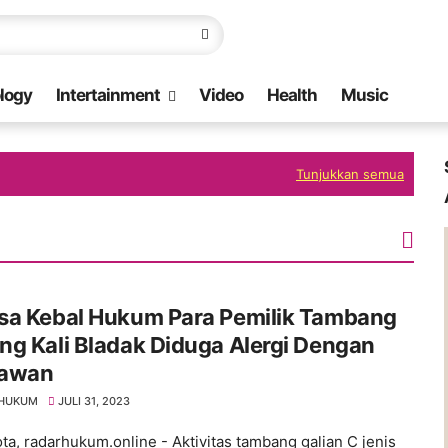
logy
Intertainment
Video
Health
Music
Tunjukkan semua
sa Kebal Hukum Para Pemilik Tambang
g Kali Bladak Diduga Alergi Dengan
awan
 HUKUM
JULI 31, 2023
ota, radarhukum.online - Aktivitas tambang galian C jenis