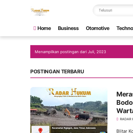
Home
Business
Otomotive
Techno
Menampilkan postingan dari Juli, 2023
POSTINGAN TERBARU
Mera
Bodon
Wart
RADAR
Blitar K