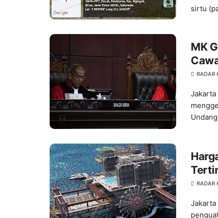
sirtu (p
MK Ge
Cawap
RADAR
Jakarta
menggel
Undan
Harga
Terti
RADAR
Jakarta
penguat