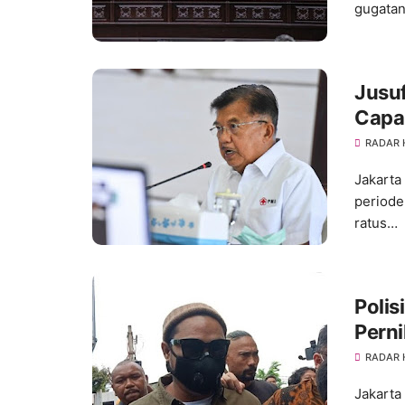
gugatan
Jusuf
Capai
RADAR
Jakarta
periode
ratus…
Polis
Perni
RADAR
Jakarta