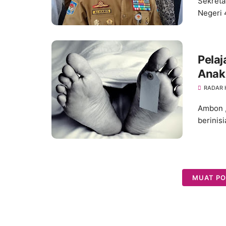
Sekreta
Negeri 
Pelaj
Anak
RADAR
Ambon ,
berinis
MUAT PO