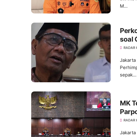
M…
Perk
soal 
RADAR
Jakarta
Perhimp
sepak…
MK T
Parpo
RADAR
Jakarta