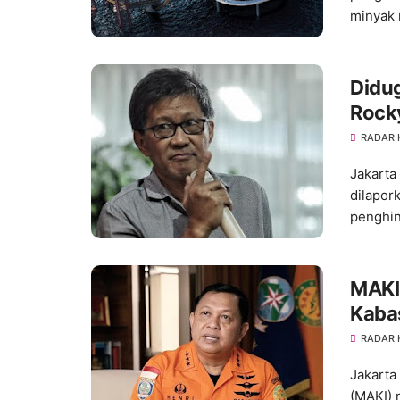
minyak
Didug
Rock
RADAR
Jakarta
dilapor
penghin
MAKI
Kaba
RADAR
Jakarta
(MAKI) 