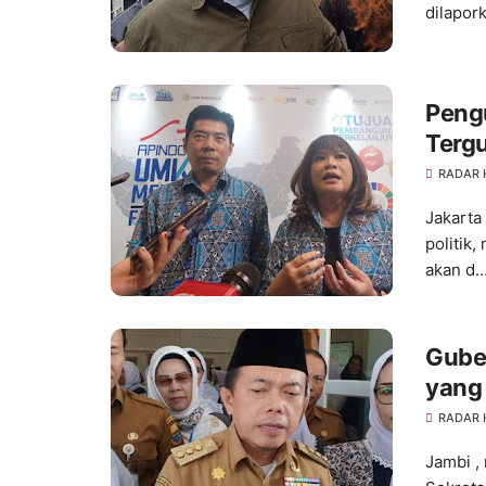
dilapork
Peng
Tergu
RADAR
Jakarta
politik
akan d
Guber
yang
RADAR
Jambi ,