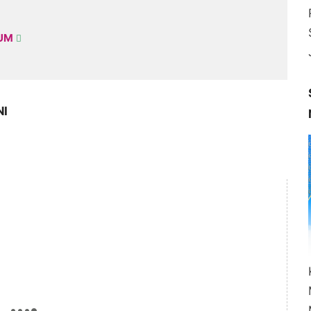
KUM
NI