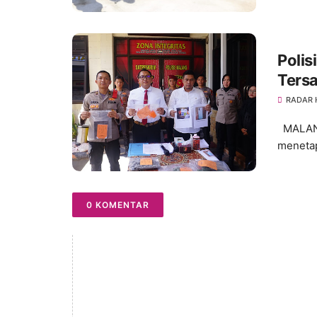
Polis
Tersa
Mala
RADAR
MALANG,
menetap
0 KOMENTAR