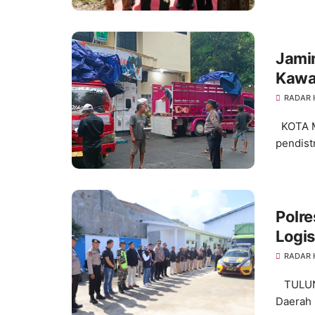
Jami
Kawa
PPS
RADAR
KOTA MA
pendist
Polre
Logis
RADAR
TULUNG
Daerah 