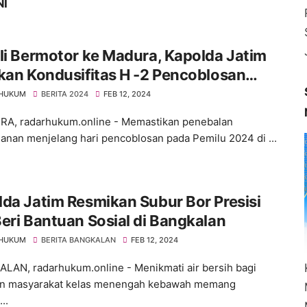
NI
li Bermotor ke Madura, Kapolda Jatim
kan Kondusifitas H -2 Pencoblosan
lu 2024
 HUKUM
BERITA 2024
FEB 12, 2024
, radarhukum.online - Memastikan penebalan
nan menjelang hari pencoblosan pada Pemilu 2024 di ...
da Jatim Resmikan Subur Bor Presisi
eri Bantuan Sosial di Bangkalan
 HUKUM
BERITA BANGKALAN
FEB 12, 2024
AN, radarhukum.online - Menikmati air bersih bagi
an masyarakat kelas menengah kebawah memang
..