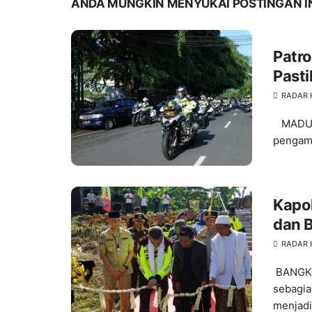
ANDA MUNGKIN MENYUKAI POSTINGAN I
Patro
Pasti
Pemi
RADAR
MADURA
pengama
Kapol
dan B
RADAR
BANGKAL
sebagi
menjadi.