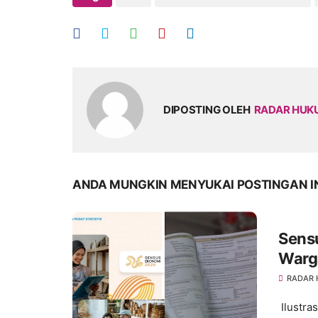
DIPOSTING OLEH
RADAR HU
ANDA MUNGKIN MENYUKAI POSTINGAN I
Sens
Warg
Diaj
RADAR
Ilustra