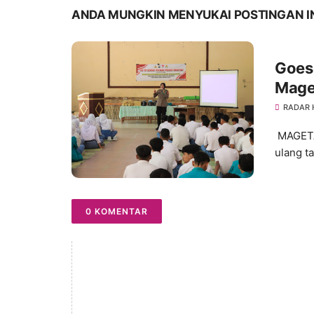
ANDA MUNGKIN MENYUKAI POSTINGAN I
Goes 
Mage
Renu
RADAR
MAGETAN
ulang t
0 KOMENTAR