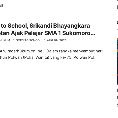
NI
to School, Srikandi Bhayangkara
tan Ajak Pelajar SMA 1 Sukomoro
ngan
 HUKUM
GOES TO SCHOOL
AUG 09, 2023
, radarhukum.online - Dalam rangka menyambut hari
ahun Polwan (Polisi Wanita) yang ke-75, Polwan Pol...