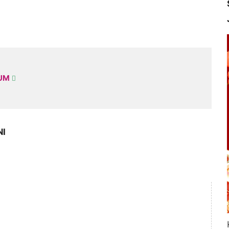
KUM
NI