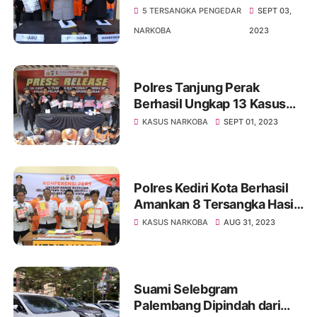
Tumpas Narkoba
5 TERSANGKA PENGEDAR
SEPT 03,
NARKOBA
2023
Polres Tanjung Perak
Berhasil Ungkap 13 Kasus
Narkoba dan Amankan 16
KASUS NARKOBA
SEPT 01, 2023
Tersangka
Polres Kediri Kota Berhasil
Amankan 8 Tersangka Hasil
Ungkap 6 Kasus Narkoba
KASUS NARKOBA
AUG 31, 2023
Suami Selebgram
Palembang Dipindah dari