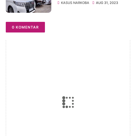
Nusakambangan ke
KASUS NARKOBA
AUG 31, 2023
Lampung, Kalapas Tolak Beri
Keterangan
0 KOMENTAR