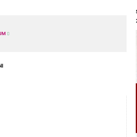
KUM
NI