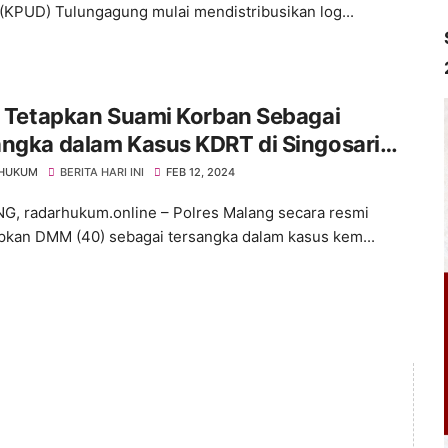
(KPUD) Tulungagung mulai mendistribusikan log...
i Tetapkan Suami Korban Sebagai
ngka dalam Kasus KDRT di Singosari
ng
 HUKUM
BERITA HARI INI
FEB 12, 2024
 radarhukum.online – Polres Malang secara resmi
kan DMM (40) sebagai tersangka dalam kasus kem...