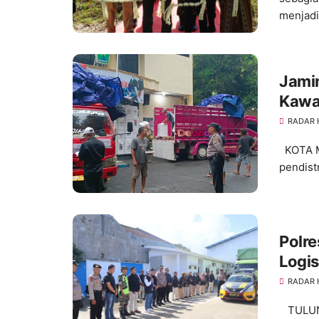
menjadi.
Jami
Kawa
PPS
RADAR
KOTA MA
pendist
Polre
Logis
RADAR
TULUNG