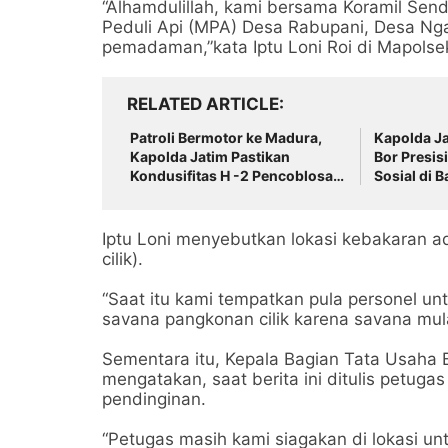
“Alhamdulillah, kami bersama Koramil Se
Peduli Api (MPA) Desa Rabupani, Desa Ng
pemadaman,”kata Iptu Loni Roi di Mapolsek
RELATED ARTICLE
Patroli Bermotor ke Madura,
Kapolda J
Kapolda Jatim Pastikan
Bor Presis
Kondusifitas H -2 Pencoblosan
Sosial di 
Pemilu 2024
Iptu Loni menyebutkan lokasi kebakaran a
cilik).
“Saat itu kami tempatkan pula personel un
savana pangkonan cilik karena savana mula
Sementara itu, Kepala Bagian Tata Usaha 
mengatakan, saat berita ini ditulis petug
pendinginan.
“Petugas masih kami siagakan di lokasi u