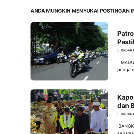
ANDA MUNGKIN MENYUKAI POSTINGAN I
Patro
Pasti
Pemi
RADAR
MADURA
pengama
Kapol
dan B
RADAR
BANGKAL
sebagi