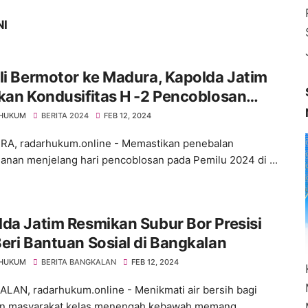
NI
li Bermotor ke Madura, Kapolda Jatim
kan Kondusifitas H -2 Pencoblosan
lu 2024
 HUKUM
BERITA 2024
FEB 12, 2024
, radarhukum.online - Memastikan penebalan
nan menjelang hari pencoblosan pada Pemilu 2024 di ...
da Jatim Resmikan Subur Bor Presisi
eri Bantuan Sosial di Bangkalan
 HUKUM
BERITA BANGKALAN
FEB 12, 2024
AN, radarhukum.online - Menikmati air bersih bagi
an masyarakat kelas menengah kebawah memang