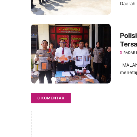
Daerah 
Polis
Tersa
Mala
RADAR
MALANG,
menetap
0 KOMENTAR