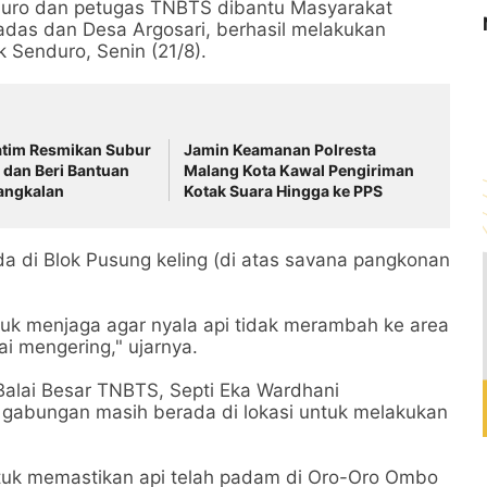
nduro dan petugas TNBTS dibantu Masyarakat
adas dan Desa Argosari, berhasil melakukan
 Senduro, Senin (21/8).
atim Resmikan Subur
Jamin Keamanan Polresta
i dan Beri Bantuan
Malang Kota Kawal Pengiriman
Bangkalan
Kotak Suara Hingga ke PPS
da di Blok Pusung keling (di atas savana pangkonan
tuk menjaga agar nyala api tidak merambah ke area
i mengering," ujarnya.
Balai Besar TNBTS, Septi Eka Wardhani
as gabungan masih berada di lokasi untuk melakukan
ntuk memastikan api telah padam di Oro-Oro Ombo