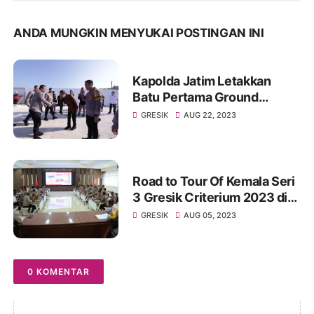
ANDA MUNGKIN MENYUKAI POSTINGAN INI
Kapolda Jatim Letakkan
Batu Pertama Ground
Breaking Bangunan Kantor
GRESIK
AUG 22, 2023
Polri di Kawasan Industri dan
Pelabuhan JIIPE
Road to Tour Of Kemala Seri
3 Gresik Criterium 2023 di
Gelar, Polres Gresik Siapkan
GRESIK
AUG 05, 2023
Rekayasa Arus Lalin
0 KOMENTAR