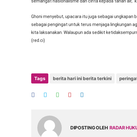
semangat
nasionalisme dan cinta kepada tanah air," k
Ghoni menyebut, upacara itu juga sebagai ungkapan bers
sebagai pengingat untuk terus menjaga lingkungan agar
kita laksanakan. Walaupun ada sedikit ketidaksempurnaa
(red.ci)
Tags
berita hari ini berita terkini
peringa
DIPOSTING OLEH
RADAR HU