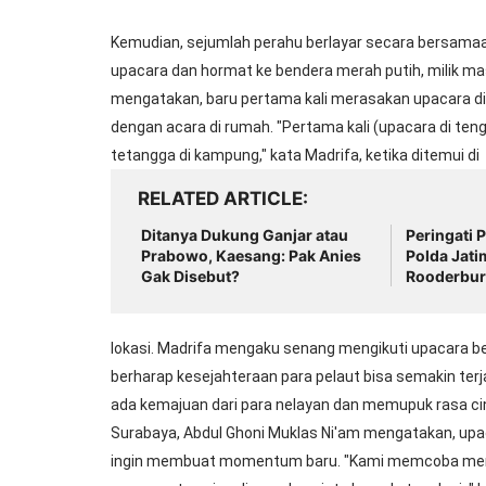
Kemudian, sejumlah perahu berlayar secara bersamaa
upacara dan hormat ke bendera merah putih, milik masi
mengatakan, baru pertama kali merasakan upacara di
dengan acara di rumah. "Pertama kali (upacara di te
tetangga di kampung," kata Madrifa, ketika ditemui di
RELATED ARTICLE
Ditanya Dukung Ganjar atau
Peringati P
Prabowo, Kaesang: Pak Anies
Polda Jat
Gak Disebut?
Rooderbur
Aksi Teatri
lokasi. Madrifa mengaku senang mengikuti upacara be
berharap kesejahteraan para pelaut bisa semakin terja
ada kemajuan dari para nelayan dan memupuk rasa cin
Surabaya, Abdul Ghoni Muklas Ni'am mengatakan, upac
ingin membuat momentum baru. "Kami memcoba m