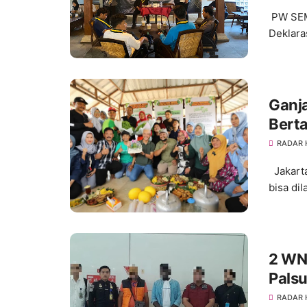
PW SEMM
Deklara
Ganja
Berta
RADAR
Jakarta
bisa dil
2 WNA
Pals
RADAR