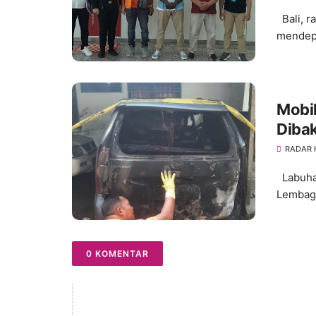
Bali, r
mendepo
Mobi
Diba
RADAR
Labuhan
Lembaga
0 KOMENTAR