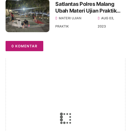
Satlantas Polres Malang
Ubah Materi Ujian Praktik
SIM Angka 8
MATERI UJIAN
AUG 03,
PRAKTIK
2023
0 KOMENTAR