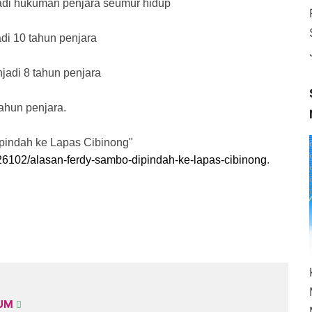
adi hukuman penjara seumur hidup
adi 10 tahun penjara
jadi 8 tahun penjara
tahun penjara.
ipindah ke Lapas Cibinong"
6926102/alasan-ferdy-sambo-dipindah-ke-lapas-cibinong
.
KUM