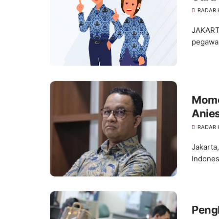
RADAR
JAKARTA
pegawai 
Mome
Anie
RADAR
Jakarta
Indones
Peng