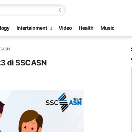
logy
Intertainment
Video
Health
Music
SCASN
23 di SSCASN