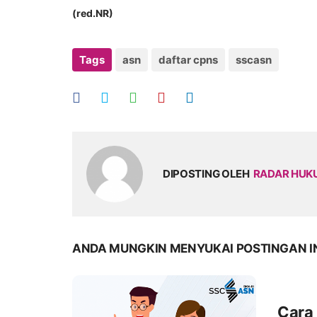
(red.NR)
Tags
asn
daftar cpns
sscasn
DIPOSTING OLEH
RADAR HU
ANDA MUNGKIN MENYUKAI POSTINGAN I
Cara