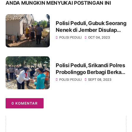
ANDA MUNGKIN MENYUKAI POSTINGAN INI
Polisi Peduli, Gubuk Seorang
Nenek di Jember Disulap
Jadi Rumah Layak Huni
POLISI PEDULI
OCT 04, 2023
Polisi Peduli, Srikandi Polres
Probolinggo Berbagi Berkah
untuk Pemulung
POLISI PEDULI
SEPT 08, 2023
0 KOMENTAR