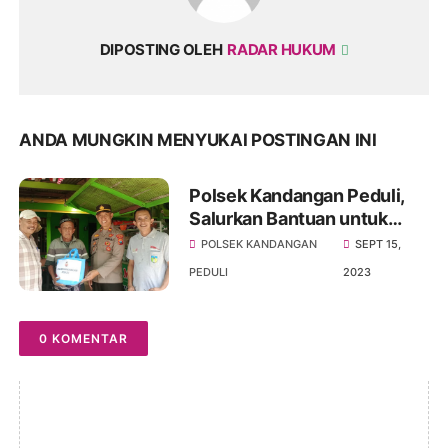
DIPOSTING OLEH
RADAR HUKUM
ANDA MUNGKIN MENYUKAI POSTINGAN INI
Polsek Kandangan Peduli,
Salurkan Bantuan untuk
Warga Kurang Mampu dan
POLSEK KANDANGAN
SEPT 15,
Anak Difabel
PEDULI
2023
0 KOMENTAR