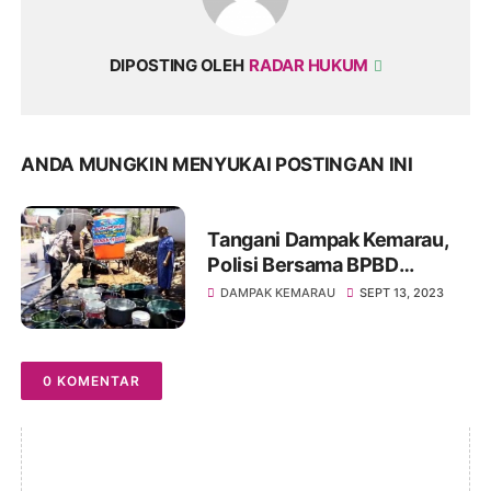
DIPOSTING OLEH
RADAR HUKUM
ANDA MUNGKIN MENYUKAI POSTINGAN INI
Tangani Dampak Kemarau,
Polisi Bersama BPBD
Nganjuk Salurkan Air Bersih
DAMPAK KEMARAU
SEPT 13, 2023
Untuk Warga
0 KOMENTAR