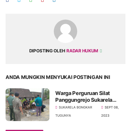
DIPOSTING OLEH
RADAR HUKUM
ANDA MUNGKIN MENYUKAI POSTINGAN INI
Warga Perguruan Silat
Panggungrejo Sukarela
Bongkar Tugunya, Kapolres
SUKARELA BONGKAR
SEPT 08,
Blitar Beri Apresiasi
TUGUNYA
2023