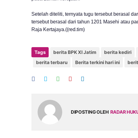
Setelah diteliti, ternyata tugu tersebut berasal d
tersebut berasal dari tahun 1201 Masehi atau p
Raja Kertajaya.((red.tim)
Tags
berita BPK XI Jatim
berita kediri
berita terbaru
Berita terkini hari ini
beri
DIPOSTING OLEH
RADAR HU