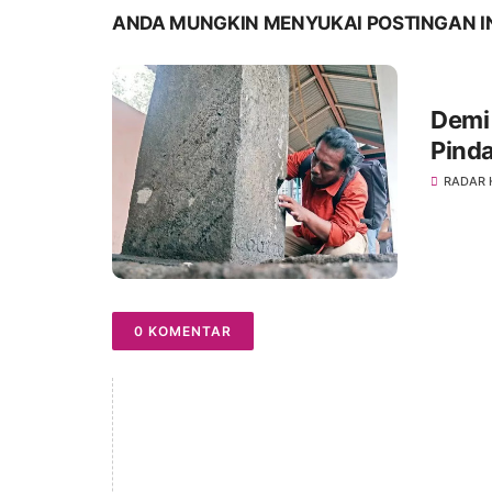
ANDA MUNGKIN MENYUKAI POSTINGAN I
Demi
Pinda
Ploso
RADAR
&
0 KOMENTAR