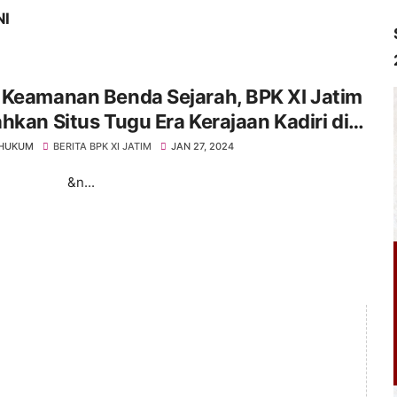
NI
 Keamanan Benda Sejarah, BPK XI Jatim
hkan Situs Tugu Era Kerajaan Kadiri di
klaten Kediri ke Balai Desa
 HUKUM
BERITA BPK XI JATIM
JAN 27, 2024
n...