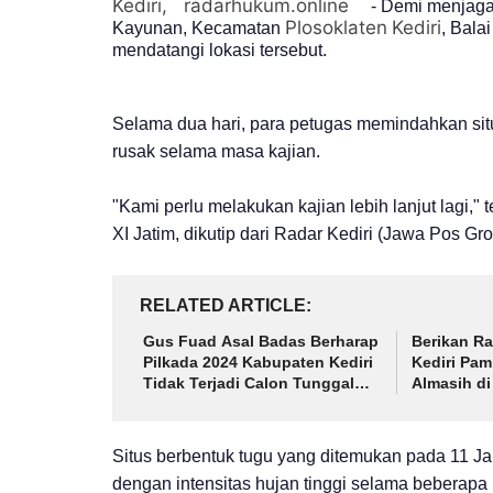
Kediri, radarhukum.online
- Demi menjaga
Plosoklaten
Kediri
Kayunan, Kecamatan
, Bala
mendatangi lokasi tersebut.
Selama dua hari, para petugas memindahkan situs
rusak selama masa kajian.
"Kami perlu melakukan kajian lebih lanjut lagi
XI Jatim, dikutip dari Radar Kediri (Jawa Pos Gro
RELATED ARTICLE
Gus Fuad Asal Badas Berharap
Berikan Ra
Pilkada 2024 Kabupaten Kediri
Kediri Pam
Tidak Terjadi Calon Tunggal
Almasih di
Lagi
Situs berbentuk tugu yang ditemukan pada 11 Ja
dengan intensitas hujan tinggi selama beberapa h