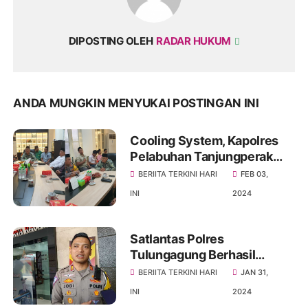
DIPOSTING OLEH
RADAR HUKUM
ANDA MUNGKIN MENYUKAI POSTINGAN INI
Cooling System, Kapolres
Pelabuhan Tanjungperak
Kunjungi PCNU Kota
BERIITA TERKINI HARI
FEB 03,
Surabaya
INI
2024
Satlantas Polres
Tulungagung Berhasil
Gagalkan Peredaran Ribuan
BERIITA TERKINI HARI
JAN 31,
Butir Okerbaya Saat Hendak
INI
2024
Tertibkan Pelanggar Lalin