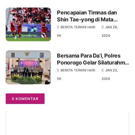
Pencapaian Timnas dan
Shin Tae-yong di Mata
Legenda Persib
BERIITA TERKINI HARI
JAN 26,
INI
2024
Bersama Para Da’i, Polres
Ponorogo Gelar Silaturahmi
Sinergitas Untuk Wujudkan
BERIITA TERKINI HARI
JAN 23,
Pemilu Damai
INI
2024
0 KOMENTAR