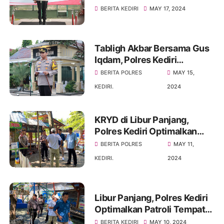
Dirotasi
BERITA KEDIRI
MAY 17, 2024
Tabligh Akbar Bersama Gus
Iqdam, Polres Kediri
Siagakan Ratusan Personil
BERITA POLRES
MAY 15,
dan Tenaga Kesehatan
KEDIRI.
2024
KRYD di Libur Panjang,
Polres Kediri Optimalkan
Patroli Tempat Wisata
BERITA POLRES
MAY 11,
KEDIRI.
2024
Libur Panjang, Polres Kediri
Optimalkan Patroli Tempat
Wisata Imbau Pengunjung
BERITA KEDIRI
MAY 10, 2024