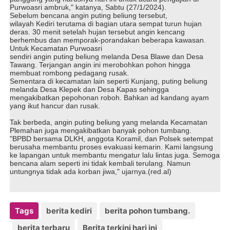
Purwoasri ambruk," katanya, Sabtu (27/1/2024).
Sebelum bencana angin puting beliung tersebut,
wilayah Kediri terutama di bagian utara sempat turun hujan
deras. 30 menit setelah hujan tersebut angin kencang
berhembus dan memporak-porandakan beberapa kawasan.
Untuk Kecamatan Purwoasri
sendiri angin puting beliung melanda Desa Blawe dan Desa
Tawang. Terjangan angin ini merobohkan pohon hingga
membuat rombong pedagang rusak.
Sementara di kecamatan lain seperti Kunjang, puting beliung
melanda Desa Klepek dan Desa Kapas sehingga
mengakibatkan pepohonan roboh. Bahkan ad kandang ayam
yang ikut hancur dan rusak.
Tak berbeda, angin puting beliung yang melanda Kecamatan
Plemahan juga mengakibatkan banyak pohon tumbang.
"BPBD bersama DLKH, anggota Koramil, dan Polsek setempat
berusaha membantu proses evakuasi kemarin. Kami langsung
ke lapangan untuk membantu mengatur lalu lintas juga. Semoga
bencana alam seperti ini tidak kembali terulang. Namun
untungnya tidak ada korban jiwa," ujarnya.(red.al)
Tags
berita kediri
berita pohon tumbang.
berita terbaru
Berita terkini hari ini