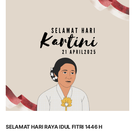
perjalanan untuk berlibur.
Jangan sampai menjadi
korban kecelakaan dan
tindak kejahatan. Kepada
masyarakat juga diimbau
bila diperjalanan keadaan
capek dijalan agar berhenti.
"Di beberapa titik jalan raya
juga ada personil yang
melakukan pengaturan arus
lalu lintas yang mana untuk
mengurangi
kemacetan,"ungkap AKBP
Bimo
SELAMAT HARI RAYA IDUL FITRI 1446 H