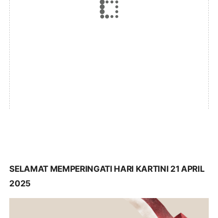
wisata ini bertujuan untuk
memberikan rasa aman dan
nyaman kepada wisatawan.
Selain itu juga personil juga
menyampaikan imbauan
kepada para wisatawan dan
pengelola tempat wisata
agar waspada terhadap para
pelaku tindak kejahatan.
"Kepada para pengelola
tempat wisata agar berhati-
hati pada saat berjaga
jangan sampai terjadi hal
yang tidak
diinginkan,"terangnya.
SELAMAT MEMPERINGATI HARI KARTINI 21 APRIL
Lanjut diungkapkan
Kapolres, pada libur ini
2025
pihaknya juga mengimbau
kepada masyarakat untuk
berhati-hati pada saat