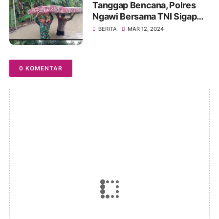
Tanggap Bencana, Polres
Ngawi Bersama TNI Sigap
Bantu Warga Terdampak
BERITA
MAR 12, 2024
Banjir
0 KOMENTAR