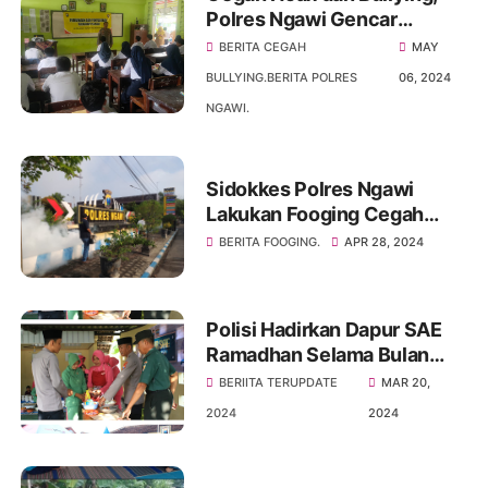
Polres Ngawi Gencar
Berikan Binluh ke Sekolah
BERITA CEGAH
MAY
BULLYING.BERITA POLRES
06, 2024
NGAWI.
Sidokkes Polres Ngawi
Lakukan Fooging Cegah
Wabah DBD
BERITA FOOGING.
APR 28, 2024
Polisi Hadirkan Dapur SAE
Ramadhan Selama Bulan
Puasa di Ngawi
BERIITA TERUPDATE
MAR 20,
2024
2024