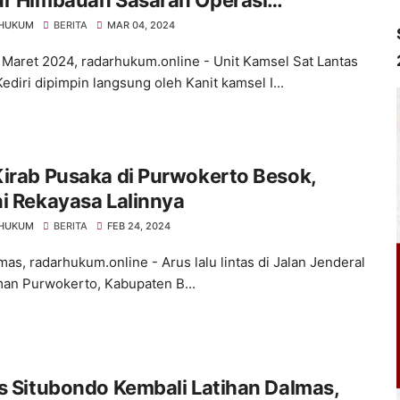
ur Himbauan Sasaran Operasi
lamatan Semeru 2024
 HUKUM
BERITA
MAR 04, 2024
5 Maret 2024, radarhukum.online - Unit Kamsel Sat Lantas
ediri dipimpin langsung oleh Kanit kamsel I...
irab Pusaka di Purwokerto Besok,
i Rekayasa Lalinnya
 HUKUM
BERITA
FEB 24, 2024
s, radarhukum.online - Arus lalu lintas di Jalan Jenderal
an Purwokerto, Kabupaten B...
s Situbondo Kembali Latihan Dalmas,