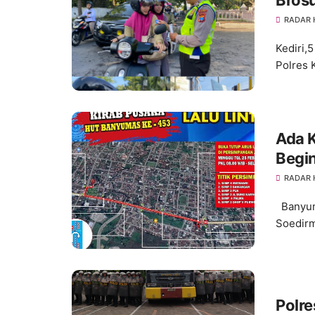
Bros
Kese
RADAR
Kediri,
Polres K
Ada K
Begin
RADAR
Banyuma
Soedirm
Polre