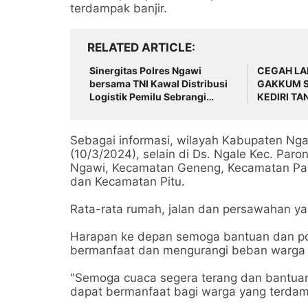
terdampak banjir.
RELATED ARTICLE
Sinergitas Polres Ngawi
CEGAH LA
bersama TNI Kawal Distribusi
GAKKUM S
Logistik Pemilu Sebrangi
KEDIRI TA
Waduk
BERLUBA
Sebagai informasi, wilayah Kabupaten Ng
(10/3/2024), selain di Ds. Ngale Kec. Par
Ngawi, Kecamatan Geneng, Kecamatan Pa
dan Kecamatan Pitu.
Rata-rata rumah, jalan dan persawahan yan
Harapan ke depan semoga bantuan dan po
bermanfaat dan mengurangi beban warga y
"Semoga cuaca segera terang dan bantuan
dapat bermanfaat bagi warga yang terdampa