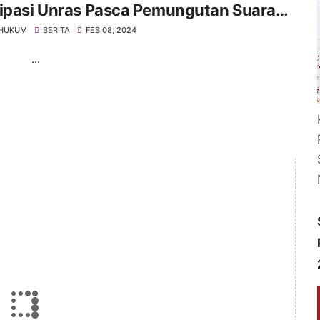
sipasi Unras Pasca Pemungutan Suara
lu 2024
 HUKUM
BERITA
FEB 08, 2024
..