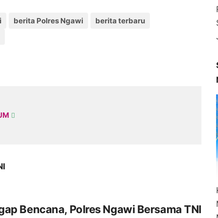
i
berita Polres Ngawi
berita terbaru
KUM
NI
gap Bencana, Polres Ngawi Bersama TNI