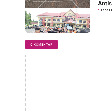
Anti
Pemi
RADAR
.
0 KOMENTAR