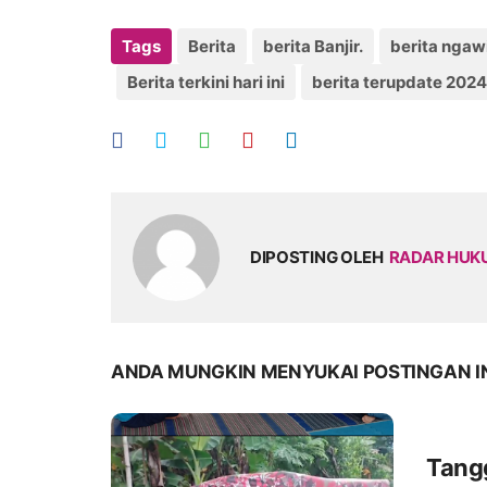
Tags
Berita
berita Banjir.
berita ngaw
Berita terkini hari ini
berita terupdate 2024
DIPOSTING OLEH
RADAR HU
ANDA MUNGKIN MENYUKAI POSTINGAN I
Tang