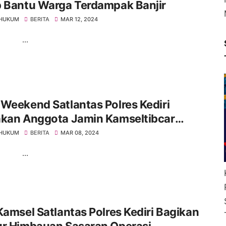
p Bantu Warga Terdampak Banjir
 HUKUM
BERITA
MAR 12, 2024
..
Weekend Satlantas Polres Kediri
akan Anggota Jamin Kamseltibcar
as
 HUKUM
BERITA
MAR 08, 2024
..
Kamsel Satlantas Polres Kediri Bagikan