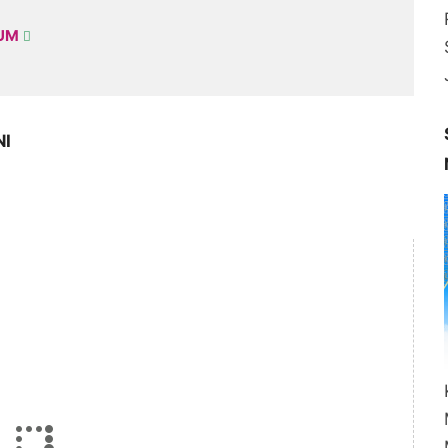
KUM
NI