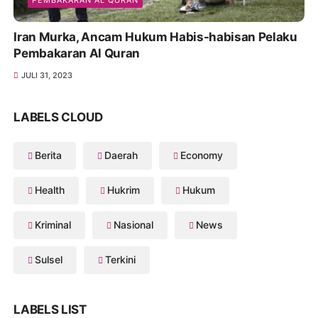
PEMBAKARAN AL QURAN
Iran Murka, Ancam Hukum Habis-habisan Pelaku
Pembakaran Al Quran
JULI 31, 2023
LABELS CLOUD
Berita
Daerah
Economy
Health
Hukrim
Hukum
Kriminal
Nasional
News
Sulsel
Terkini
LABELS LIST