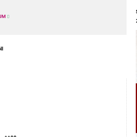
KUM
NI