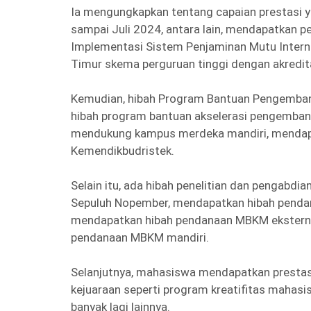
Ia mengungkapkan tentang capaian prestasi yan
sampai Juli 2024, antara lain, mendapatkan
Implementasi Sistem Penjaminan Mutu Internal
Timur skema perguruan tinggi dengan akreditas
Kemudian, hibah Program Bantuan Pengembang
hibah program bantuan akselerasi pengembang
mendukung kampus merdeka mandiri, mendapatk
Kemendikbudristek.
Selain itu, ada hibah penelitian dan pengabdia
Sepuluh Nopember, mendapatkan hibah pend
mendapatkan hibah pendanaan MBKM eksterna
pendanaan MBKM mandiri.
Selanjutnya, mahasiswa mendapatkan prestas
kejuaraan seperti program kreatifitas mahasi
banyak lagi lainnya.