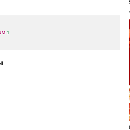
KUM
NI