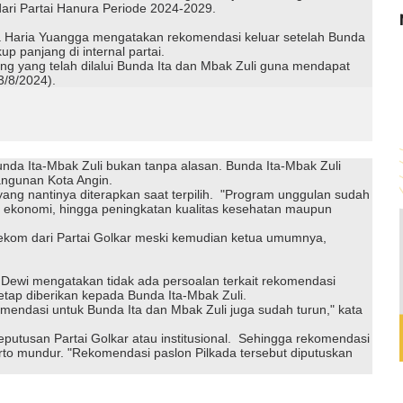
dari Partai Hanura Periode 2024-2029.
a Haria Yuangga mengatakan rekomendasi keluar setelah Bunda
p panjang di internal partai.
g yang telah dilalui Bunda Ita dan Mbak Zuli guna mendapat
13/8/2024).
da Ita-Mbak Zuli bukan tanpa alasan. Bunda Ita-Mbak Zuli
angunan Kota Angin.
g nantinya diterapkan saat terpilih. "Program unggulan sudah
ur, ekonomi, hingga peningkatan kualitas kesehatan maupun
ekom dari Partai Golkar meski kemudian ketua umumnya,
 Dewi mengatakan tidak ada persoalan terkait rekomendasi
tap diberikan kepada Bunda Ita-Mbak Zuli.
mendasi untuk Bunda Ita dan Mbak Zuli juga sudah turun," kata
utusan Partai Golkar atau institusional. Sehingga rekomendasi
tarto mundur. "Rekomendasi paslon Pilkada tersebut diputuskan