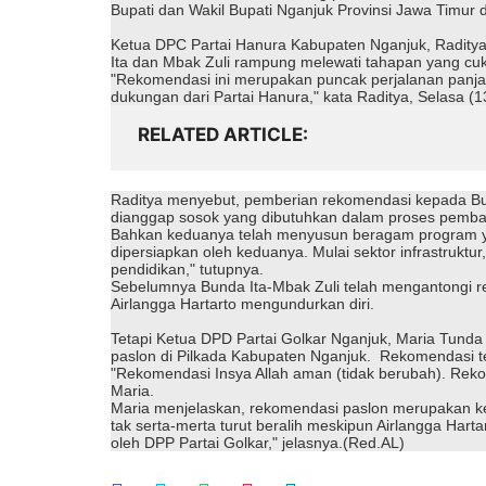
Bupati dan Wakil Bupati Nganjuk Provinsi Jawa Timur 
Ketua DPC Partai Hanura Kabupaten Nganjuk, Radity
Ita dan Mbak Zuli rampung melewati tahapan yang cuku
"Rekomendasi ini merupakan puncak perjalanan panjan
dukungan dari Partai Hanura," kata Raditya, Selasa (
RELATED ARTICLE
Raditya menyebut, pemberian rekomendasi kepada Bun
dianggap sosok yang dibutuhkan dalam proses pemb
Bahkan keduanya telah menyusun beragam program yan
dipersiapkan oleh keduanya. Mulai sektor infrastrukt
pendidikan," tutupnya.
Sebelumnya Bunda Ita-Mbak Zuli telah mengantongi r
Airlangga Hartarto mengundurkan diri.
Tetapi Ketua DPD Partai Golkar Nganjuk, Maria Tunda
paslon di Pilkada Kabupaten Nganjuk. Rekomendasi te
"Rekomendasi Insya Allah aman (tidak berubah). Reko
Maria.
Maria menjelaskan, rekomendasi paslon merupakan kep
tak serta-merta turut beralih meskipun Airlangga Har
oleh DPP Partai Golkar," jelasnya.(Red.AL)