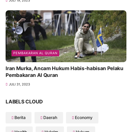
JULI 19, 2023
PEMBAKARAN AL QURAN
Iran Murka, Ancam Hukum Habis-habisan Pelaku
Pembakaran Al Quran
JULI 31, 2023
LABELS CLOUD
Berita
Daerah
Economy
Health
Hukrim
Hukum