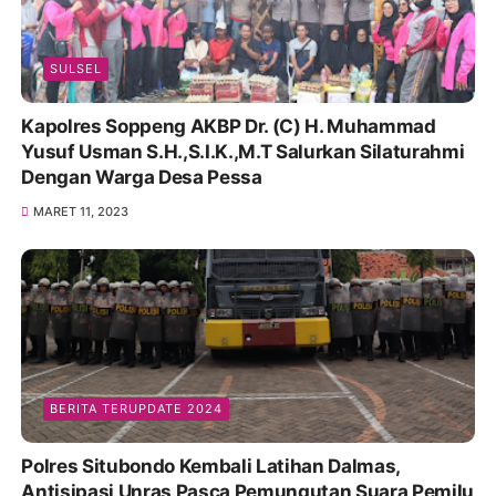
SULSEL
Kapolres Soppeng AKBP Dr. (C) H. Muhammad
Yusuf Usman S.H.,S.I.K.,M.T Salurkan Silaturahmi
Dengan Warga Desa Pessa
MARET 11, 2023
BERITA TERUPDATE 2024
Polres Situbondo Kembali Latihan Dalmas,
Antisipasi Unras Pasca Pemungutan Suara Pemilu