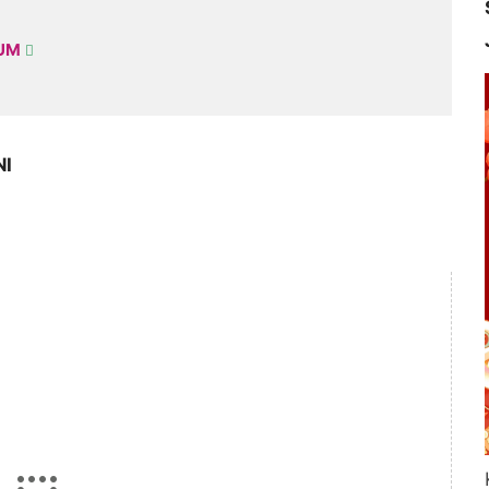
KUM
NI