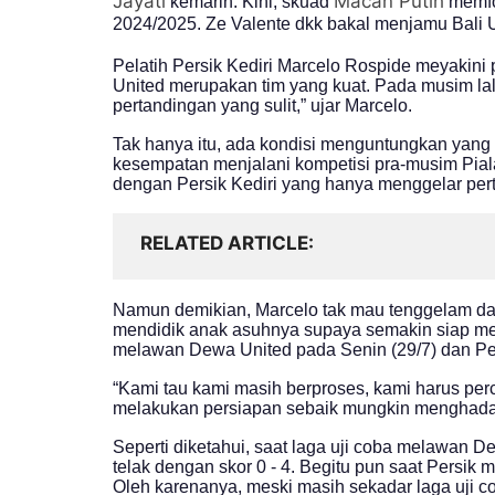
Jayati
Macan Putih
kemarin. Kini, skuad
memfo
2024/2025. Ze Valente dkk bakal menjamu Bali U
Pelatih Persik Kediri Marcelo Rospide meyakini 
United merupakan tim yang kuat. Pada musim lal
pertandingan yang sulit,” ujar Marcelo.
Tak hanya itu, ada kondisi menguntungkan yang d
kesempatan menjalani kompetisi pra-musim Pial
dengan Persik Kediri yang hanya menggelar pert
RELATED ARTICLE
Namun demikian, Marcelo tak mau tenggelam dala
mendidik anak asuhnya supaya semakin siap meng
melawan Dewa United pada Senin (29/7) dan Pers
“Kami tau kami masih berproses, kami harus per
melakukan persiapan sebaik mungkin menghadapi
Seperti diketahui, saat laga uji coba melawan 
telak dengan skor 0 - 4. Begitu pun saat Persik
Oleh karenanya, meski masih sekadar laga uji cob