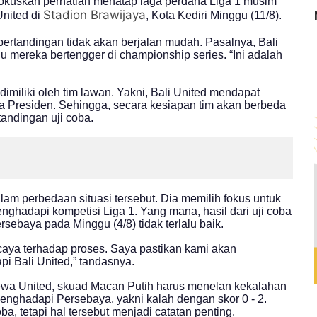
kuskan perhatian menatap laga perdana Liga 1 musim
Stadion Brawijaya
nited di
, Kota Kediri Minggu (11/8).
pertandingan tidak akan berjalan mudah. Pasalnya, Bali
u mereka bertengger di championship series. “Ini adalah
imiliki oleh tim lawan. Yakni, Bali United mendapat
a Presiden. Sehingga, secara kesiapan tim akan berbeda
andingan uji coba.
m perbedaan situasi tersebut. Dia memilih fokus untuk
hadapi kompetisi Liga 1. Yang mana, hasil dari uji coba
ebaya pada Minggu (4/8) tidak terlalu baik.
caya terhadap proses. Saya pastikan kami akan
 Bali United,” tandasnya.
Dewa United, skuad Macan Putih harus menelan kekalahan
 menghadapi Persebaya, yakni kalah dengan skor 0 - 2.
a, tetapi hal tersebut menjadi catatan penting.