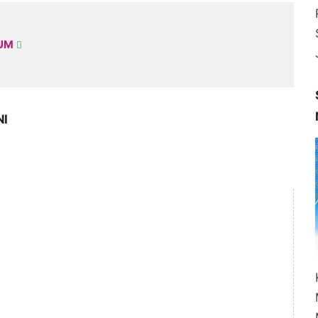
KUM
NI