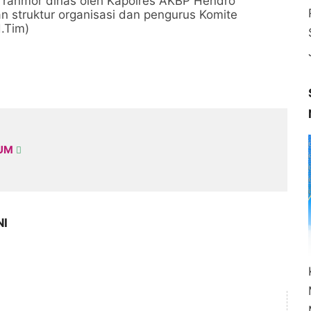
 ranmor dinas oleh Kapolres AKBP Hendro
struktur organisasi dan pengurus Komite
.Tim)
KUM
NI