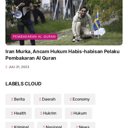
PEMBAKARAN AL QURAN
Iran Murka, Ancam Hukum Habis-habisan Pelaku
Pembakaran Al Quran
JULI 31, 2023
LABELS CLOUD
Berita
Daerah
Economy
Health
Hukrim
Hukum
Kriminal
Nasional
News