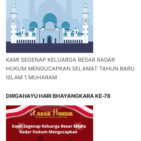
KAMI SEGENAP KELUARGA BESAR RADAR
HUKUM MENGUCAPKAN SELAMAT TAHUN BARU
ISLAM 1 MUHARAM
DIRGAHAYU HARI BHAYANGKARA KE-78