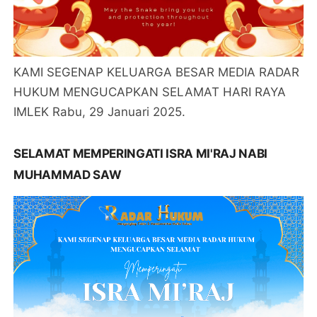
KAMI SEGENAP KELUARGA BESAR MEDIA RADAR
HUKUM MENGUCAPKAN SELAMAT HARI RAYA
IMLEK Rabu, 29 Januari 2025.
SELAMAT MEMPERINGATI ISRA MI'RAJ NABI
MUHAMMAD SAW