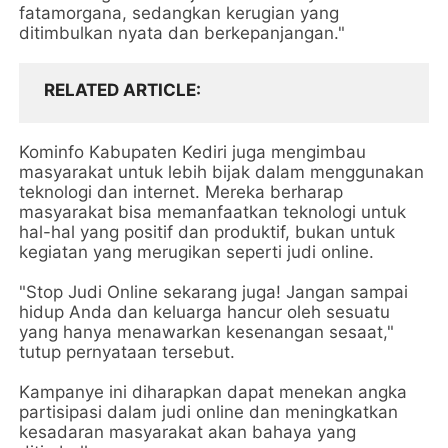
fatamorgana, sedangkan kerugian yang
ditimbulkan nyata dan berkepanjangan."
RELATED ARTICLE
Kominfo Kabupaten Kediri juga mengimbau
masyarakat untuk lebih bijak dalam menggunakan
teknologi dan internet. Mereka berharap
masyarakat bisa memanfaatkan teknologi untuk
hal-hal yang positif dan produktif, bukan untuk
kegiatan yang merugikan seperti judi online.
"Stop Judi Online sekarang juga! Jangan sampai
hidup Anda dan keluarga hancur oleh sesuatu
yang hanya menawarkan kesenangan sesaat,"
tutup pernyataan tersebut.
Kampanye ini diharapkan dapat menekan angka
partisipasi dalam judi online dan meningkatkan
kesadaran masyarakat akan bahaya yang