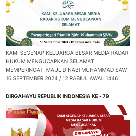
KAMI SEGENAP KELUARGA BESAR MEDIA RADAR
HUKUM MENGUCAPKAN SELAMAT
MEMPERINGATI MAULID NABI MUHAMMAD SAW
16 SEPTEMBER 2024 / 12 RABIUL AWAL 1446
DIRGAHAYU REPUBLIK INDONESIA KE - 79