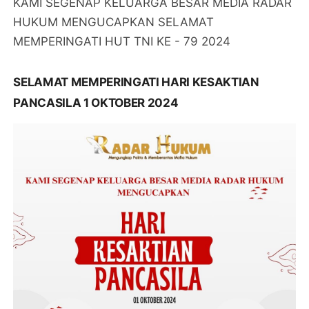
KAMI SEGENAP KELUARGA BESAR MEDIA RADAR
HUKUM MENGUCAPKAN SELAMAT
MEMPERINGATI HUT TNI KE - 79 2024
SELAMAT MEMPERINGATI HARI KESAKTIAN
PANCASILA 1 OKTOBER 2024