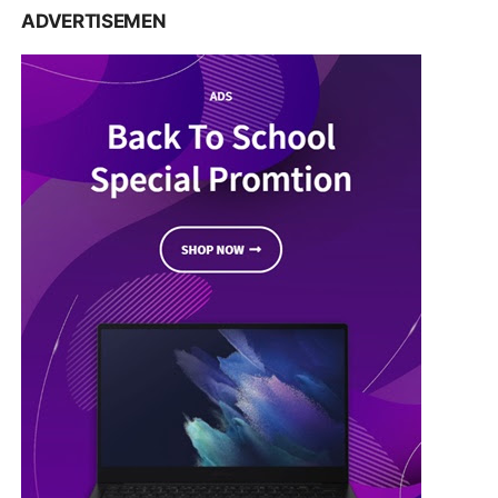
ADVERTISEMEN