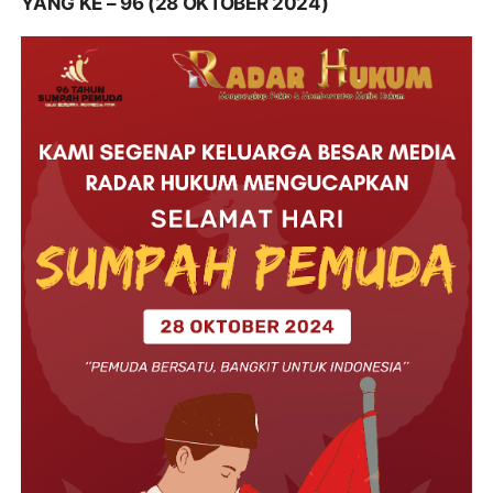
YANG KE – 96 (28 OKTOBER 2024)