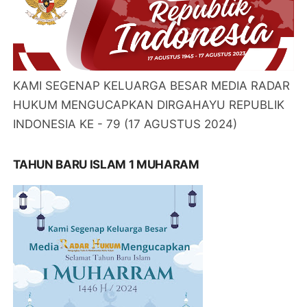
KAMI SEGENAP KELUARGA BESAR MEDIA RADAR
HUKUM MENGUCAPKAN DIRGAHAYU REPUBLIK
INDONESIA KE - 79 (17 AGUSTUS 2024)
TAHUN BARU ISLAM 1 MUHARAM