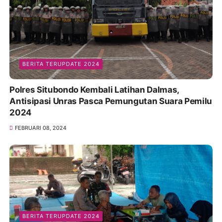
BERITA TERUPDATE 2024
Polres Situbondo Kembali Latihan Dalmas,
Antisipasi Unras Pasca Pemungutan Suara Pemilu
2024
FEBRUARI 08, 2024
BERITA TERUPDATE 2024