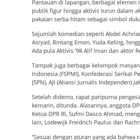
Pantauan di lapangan, berbagai elemen m
publik figur hingga aktivis turun dalam
pakaian serba hitam sebagai simbol duka
Sejumlah komedian seperti Abdel Achrian,
Asryad, Bintang Emon, Yuda Keling, hingg
Ada pula Aktivis ’98 Alif Iman dan aktor 
Tampak juga berbagai kelompok masyaraka
Indonesia (FSPMI), Konfederasi Serikat Pe
(SPN), AJI (Aliansi Jurnalis Independen) Ja
Setelah didemo, rapat paripurna penges
kemarin, ditunda. Alasannya, anggota D
Ketua DPR RI, Sufmi Dasco Ahmad, me
lain, Lodewijk Freidrich Paulus dan Rach
“Sesuai dengan aturan yang ada bahwa rap