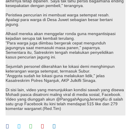
akhirnya tetap dipanen. Saya tak tahu persis bagaimana ending
kesepakatan dengan pembeli," terangnya.
Peristiwa pencurian ini membuat warga setempat resah.
Apalagi para warga di Desa Juwet sebagian besar bertani
jagung.
Alhasil mereka akan menggelar ronda guna mengantisipasi
kejadian serupa tak kembali terulang.
"Para warga juga diimbau bergerak cepat mengunduh
jagungnya saat memasuki masa panen," paparnya.
Sementara itu, Satreskrim tengah melakukan penyelidikan
kasus pencurian jagung ini.
Sejumlah personel dikerahkan ke lokasi demi menghimpun
keterangan warga setempat, termasuk Subur.
"Anggota sudah ke lokasi guna melakukan lidik," jelas
Kasatreskrim Polres Nganjuk, AKP Julkifli Sinaga.
Di sisi lain, video yang menunjukkan kondisi sawah yang disewa
Mohadi pasca disatroni maling viral di media sosial, Facebook.
Video yang diunggah akun @PanggahAgungJenengKu di salah
satu grup Facebook itu kini telah mendapat 515 like dan 279
komentar warganet.(Red.Tim)