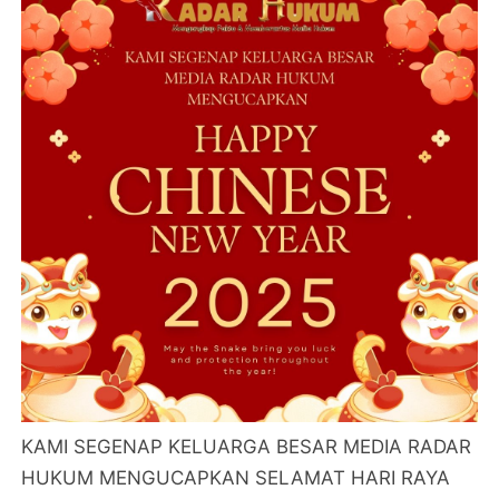
KAMI SEGENAP KELUARGA BESAR MEDIA RADAR
HUKUM MENGUCAPKAN SELAMAT HARI RAYA