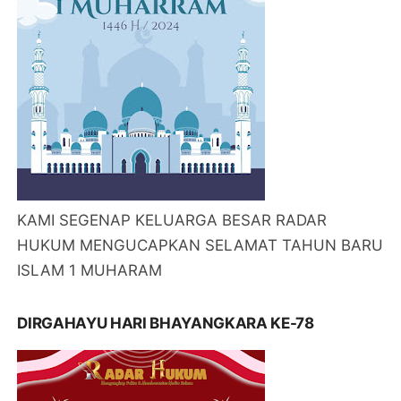
KAMI SEGENAP KELUARGA BESAR RADAR
HUKUM MENGUCAPKAN SELAMAT TAHUN BARU
ISLAM 1 MUHARAM
DIRGAHAYU HARI BHAYANGKARA KE-78