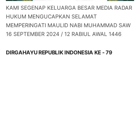
KAMI SEGENAP KELUARGA BESAR MEDIA RADAR
HUKUM MENGUCAPKAN SELAMAT
MEMPERINGATI MAULID NABI MUHAMMAD SAW
16 SEPTEMBER 2024 / 12 RABIUL AWAL 1446
DIRGAHAYU REPUBLIK INDONESIA KE - 79