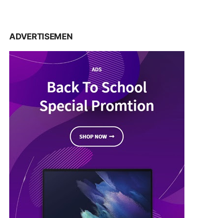
ADVERTISEMEN