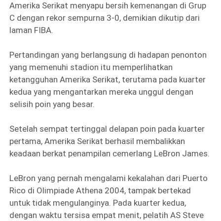
Amerika Serikat menyapu bersih kemenangan di Grup
C dengan rekor sempurna 3-0, demikian dikutip dari
laman FIBA.
Pertandingan yang berlangsung di hadapan penonton
yang memenuhi stadion itu memperlihatkan
ketangguhan Amerika Serikat, terutama pada kuarter
kedua yang mengantarkan mereka unggul dengan
selisih poin yang besar.
Setelah sempat tertinggal delapan poin pada kuarter
pertama, Amerika Serikat berhasil membalikkan
keadaan berkat penampilan cemerlang LeBron James.
LeBron yang pernah mengalami kekalahan dari Puerto
Rico di Olimpiade Athena 2004, tampak bertekad
untuk tidak mengulanginya. Pada kuarter kedua,
dengan waktu tersisa empat menit, pelatih AS Steve