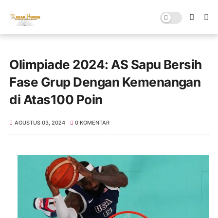
Olimpiade 2024: AS Sapu Bersih
Fase Grup Dengan Kemenangan
di Atas100 Poin
AGUSTUS 03, 2024
0 KOMENTAR