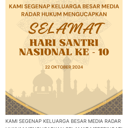
KAMI SEGENAP KELUARGA BESAR MEDIA RADAR