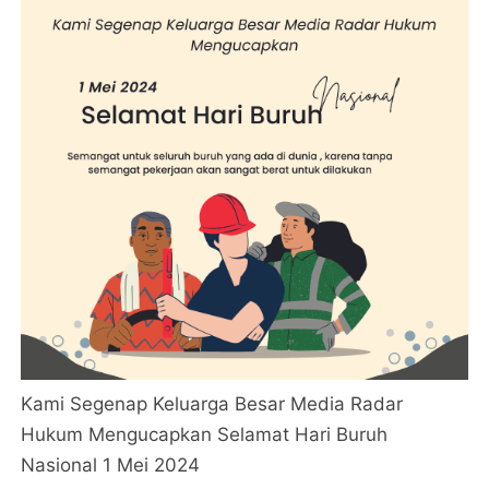
Kami Segenap Keluarga Besar Media Radar
Hukum Mengucapkan Selamat Hari Buruh
Nasional 1 Mei 2024