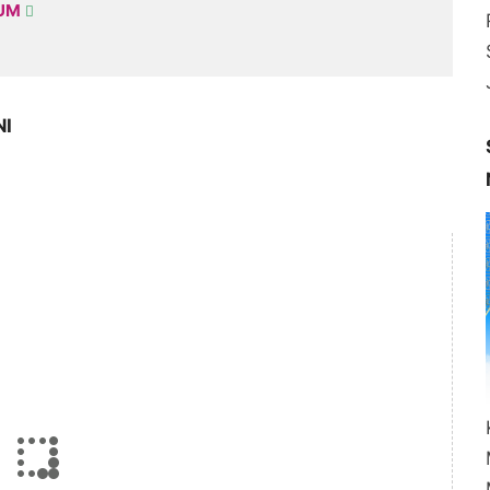
KUM
NI