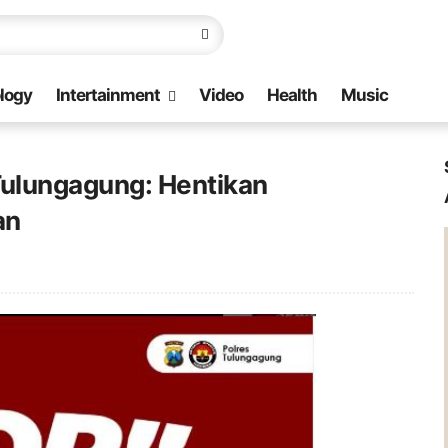
logy
Intertainment
Video
Health
Music
Tulungagung: Hentikan
an