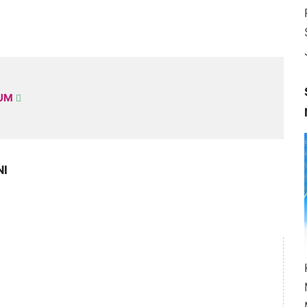
KUM
NI