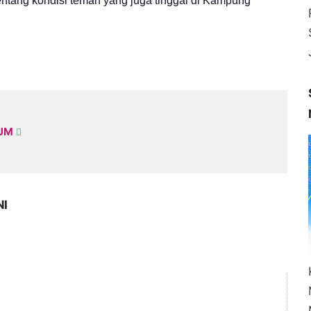
entang kondisi teman yang juga tinggal di Kampung
KUM
NI