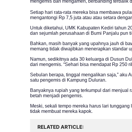
mengemis dan mengamen, berbanding terbalik 
Setiap hari rata-rata mereka bisa membawa pula
mengantongi Rp 7,5 juta atau atau setara denga
Untuk diketahui, UMK Kabupaten Kediri tahun 202
dan sejumlah perusahaan di Bumi Panjalu pun ti
Bahkan, masih banyak yang upahnya jauh di ba
memang tidak diwajibkan menerapkan standar up
Namun, sedikitnya ada 30 keluarga di Dusun Du
dari mengemis. “Sehari bisa mendapat Rp 250 ri
Sebulan berapa, tinggal mengalikan saja,” aku
satu pengemis di Kampung Duluran.
Banyaknya rupiah yang terkumpul dari menjual 
betah menjadi pengemis.
Meski, sekali tempo mereka harus lari tunggang 
tidak membuat mereka kapok.
RELATED ARTICLE