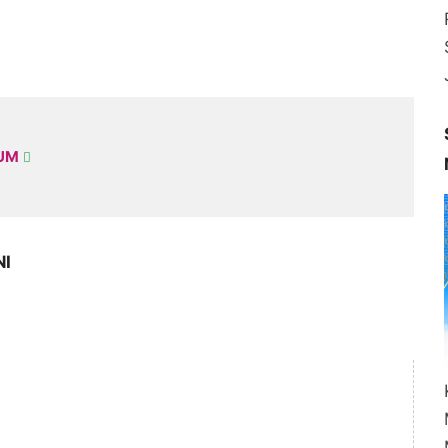
KUM
NI