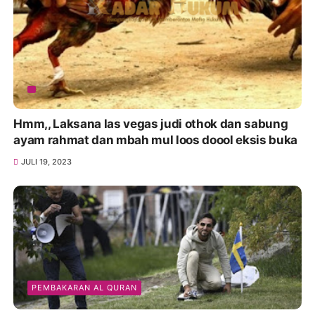
Hmm,, Laksana las vegas judi othok dan sabung
ayam rahmat dan mbah mul loos doool eksis buka
JULI 19, 2023
PEMBAKARAN AL QURAN