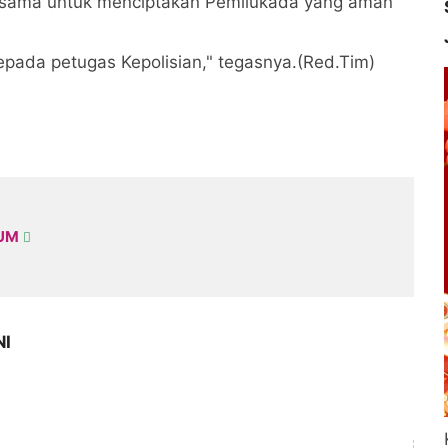
a sama untuk menciptakan Pemilukada yang aman
epada petugas Kepolisian," tegasnya.(Red.Tim)
KUM
NI