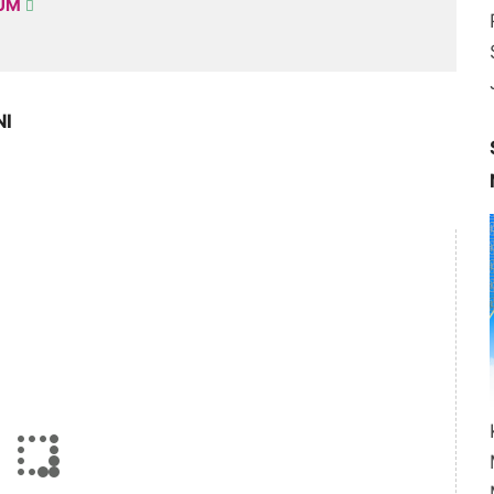
KUM
NI