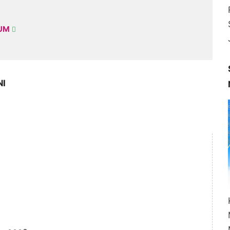
KUM
NI