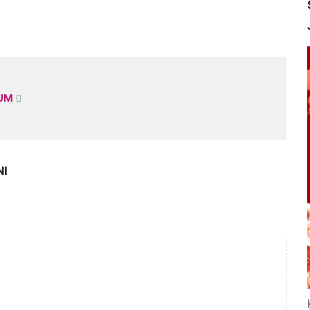
KUM
NI