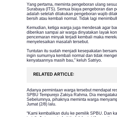
Yang pertama, meminta pengeboran ulang sesuai d
Surabaya (ITS). Semua biaya pengeboran dan 
adalah setelah dilakukan pengeboran wajib dilak
bersih atau kembali normal. Tidak lagi menimbu
Kemudian, ketiga warga juga mendesak agar bant
diberikan sampai air warga dinyatakan layak kon
pencemaran minyak terjadi kembali maka mere
menyelesaikan masalah tersebut.
Tuntutan itu sudah menjadi kesepakatan bersam
ingin sumurnya kembali normal dan tidak menge
kenyataannya masih bau,” keluh Satriyo.
RELATED ARTICLE
Adanya permintaan warga tersebut mendapat re
SPBU Tempurejo Zakiya Rahma. Dia mengatakan, 
Sebelumnya, pihaknya meminta warga menyampa
Jumat (2/8) lalu.
“Kami kembalikan dulu ke pemilik SPBU. Dan k