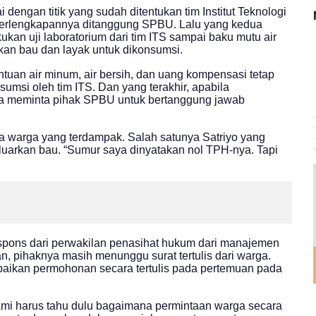
engan titik yang sudah ditentukan tim Institut Teknologi
perlengkapannya ditanggung SPBU. Lalu yang kedua
ukan uji laboratorium dari tim ITS sampai baku mutu air
lkan bau dan layak untuk dikonsumsi.
uan air minum, air bersih, dan uang kompensasi tetap
sumsi oleh tim ITS. Dan yang terakhir, apabila
ka meminta pihak SPBU untuk bertanggung jawab
a warga yang terdampak. Salah satunya Satriyo yang
luarkan bau. “Sumur saya dinyatakan nol TPH-nya. Tapi
spons dari perwakilan penasihat hukum dari manajemen
pihaknya masih menunggu surat tertulis dari warga.
ikan permohonan secara tertulis pada pertemuan pada
ami harus tahu dulu bagaimana permintaan warga secara