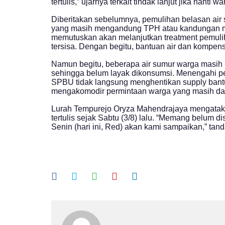
tertulis,” ujarnya terkait tindak lanjut jika nan
Diberitakan sebelumnya, pemulihan belasan air 
yang masih mengandung TPH atau kandungan mi
memutuskan akan melanjutkan treatment pemuli
tersisa. Dengan begitu, bantuan air dan kompen
Namun begitu, beberapa air sumur warga masih
sehingga belum layak dikonsumsi. Menengahi pe
SPBU tidak langsung menghentikan supply bant
mengakomodir permintaan warga yang masih da
Lurah Tempurejo Oryza Mahendrajaya mengatak
tertulis sejak Sabtu (3/8) lalu. “Memang belum 
Senin (hari ini, Red) akan kami sampaikan,” tan