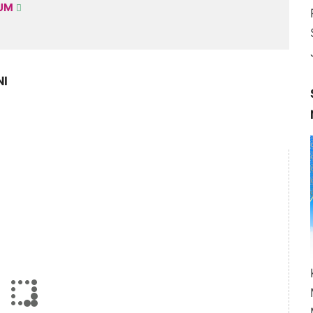
KUM
NI