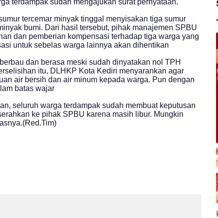
ti warga terdampak sudah mengajukan surat pernyataan.
sumur tercemar minyak tinggal menyisakan tiga sumur
nyak bumi. Dari hasil tersebut, pihak manajemen SPBU
han dan pemberian kompensasi terhadap tiga warga yang
sasi untuk sebelas warga lainnya akan dihentikan
 berbau dan berasa meski sudah dinyatakan nol TPH
rselisihan itu, DLHKP Kota Kediri menyarankan agar
uan air bersih dan air minum kepada warga. Pun dengan
lam batas wajar
an, seluruh warga terdampak sudah membuat keputusan
diserahkan ke pihak SPBU karena masih libur. Mungkin
dasnya.(Red.Tim)