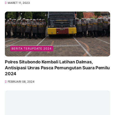
Kapolres Soppeng AKBP Dr. (C) H. Muhammad
Yusuf Usman S.H.,S.I.K.,M.T Salurkan Silaturahmi
Dengan Warga Desa Pessa
MARET 11, 2023
BERITA TERUPDATE 2024
Polres Situbondo Kembali Latihan Dalmas,
Antisipasi Unras Pasca Pemungutan Suara Pemilu
2024
FEBRUARI 08, 2024