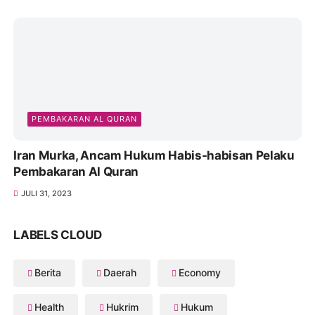
Hmm,, Laksana las vegas judi othok dan sabung
ayam rahmat dan mbah mul loos doool eksis buka
JULI 19, 2023
PEMBAKARAN AL QURAN
Iran Murka, Ancam Hukum Habis-habisan Pelaku
Pembakaran Al Quran
JULI 31, 2023
LABELS CLOUD